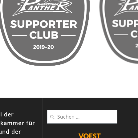
Suche
i der
nach:
kammer für
und der