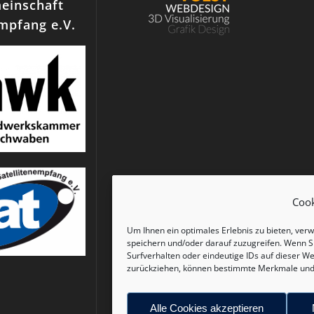
einschaft
empfang e.V.
Coo
Um Ihnen ein optimales Erlebnis zu bieten, ve
speichern und/oder darauf zuzugreifen. Wenn S
Surfverhalten oder eindeutige IDs auf dieser We
zurückziehen, können bestimmte Merkmale und 
Alle Cookies akzeptieren