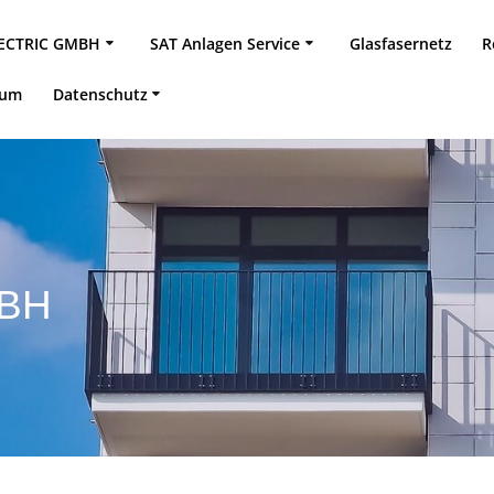
LECTRIC GMBH
SAT Anlagen Service
Glasfasernetz
R
sum
Datenschutz
MBH